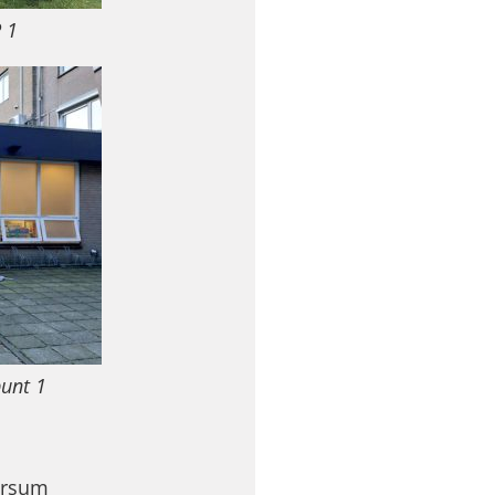
 1
punt 1
ersum