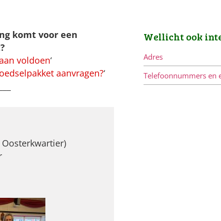
ing komt voor een
Wellicht ook int
t?
Adres
 aan voldoen
‘
voedselpakket aanvragen?
‘
Telefoonnummers en 
___
 Oosterkwartier)
r